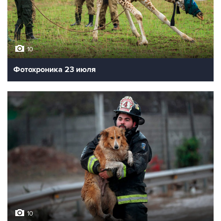
10
Фотохроника 23 июля
10