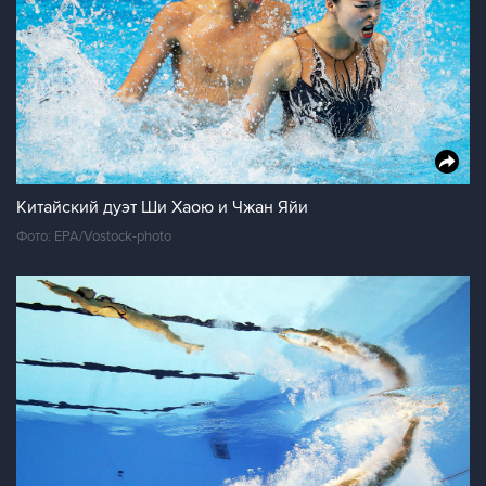
Китайский дуэт Ши Хаою и Чжан Яйи
Фото: EPA/Vostock-photo