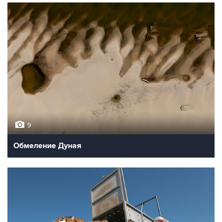
9
Обмеление Дуная