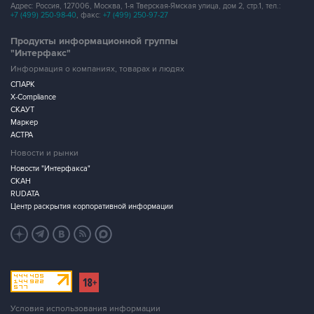
Адрес: Россия, 127006, Москва, 1-я Тверская-Ямская улица, дом 2, стр.1, тел.:
+7 (499) 250-98-40
, факс:
+7 (499) 250-97-27
Продукты информационной группы
"Интерфакс"
Информация о компаниях, товарах и людях
СПАРК
X-Compliance
СКАУТ
Маркер
АСТРА
Новости и рынки
Новости "Интерфакса"
СКАН
RUDATA
Центр раскрытия корпоративной информации
Условия использования информации