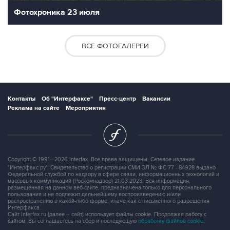
Фотохроника 23 июля
ВСЕ ФОТОГАЛЕРЕИ
Контакты
Об "Интерфаксе"
Пресс-центр
Вакансии
Реклама на сайте
Мероприятия
Copyright © 1991—2026 Interfax. Все права защищены. Сетевое издание
"Интерфакс.ру". Свидетельство о регистрации СМИ ЭЛ № ФС 77 - 84928 выдано
Федеральной службой по надзору в сфере связи, информационных технологий и
массовых коммуникаций (Роскомнадзор) 21.03.2023. Вся информация,
размещенная на данном веб-сайте, предназначена только для персонального
пользования и не подлежит дальнейшему воспроизведению и/или
распространению в какой-либо форме, иначе как с письменного разрешения
Интерфакса.
Сайт Interfax.ru (далее – сайт) использует файлы cookie. Продолжая работу с
сайтом, Вы соглашаетесь на сбор и последующую
обработку файлов cookie
.