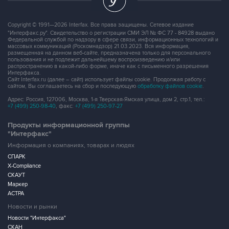
Copyright © 1991—2026 Interfax. Все права защищены. Сетевое издание
"Интерфакс.ру". Свидетельство о регистрации СМИ ЭЛ № ФС 77 - 84928 выдано
Федеральной службой по надзору в сфере связи, информационных технологий и
массовых коммуникаций (Роскомнадзор) 21.03.2023. Вся информация,
размещенная на данном веб-сайте, предназначена только для персонального
пользования и не подлежит дальнейшему воспроизведению и/или
распространению в какой-либо форме, иначе как с письменного разрешения
Интерфакса.
Сайт Interfax.ru (далее – сайт) использует файлы cookie. Продолжая работу с
сайтом, Вы соглашаетесь на сбор и последующую
обработку файлов cookie
.
Адрес: Россия, 127006, Москва, 1-я Тверская-Ямская улица, дом 2, стр.1, тел.:
+7 (499) 250-98-40
, факс:
+7 (499) 250-97-27
Продукты информационной группы
"Интерфакс"
Информация о компаниях, товарах и людях
СПАРК
X-Compliance
СКАУТ
Маркер
АСТРА
Новости и рынки
Новости "Интерфакса"
СКАН