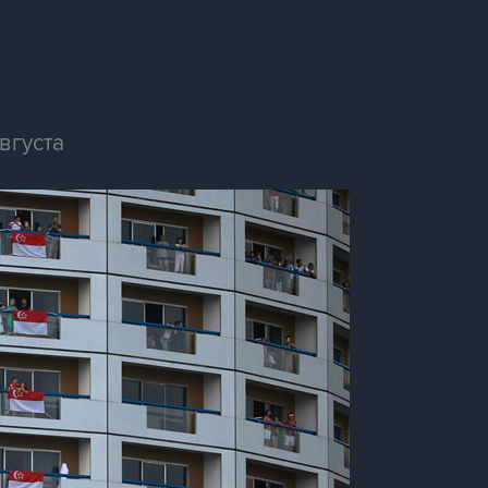
вгуста