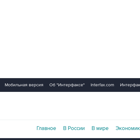
Мобильная версия
Об "Интерфаксе"
Interfax.com
Интерфак
Главное
В России
В мире
Экономик