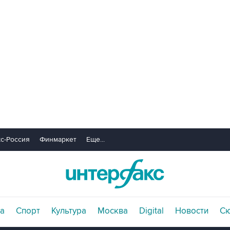
с-Россия
Финмаркет
Еще...
а
Спорт
Культура
Москва
Digital
Новости
С