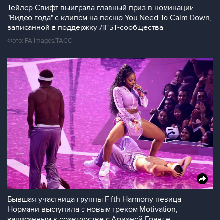
Тейлор Свифт выиграла главный приз в номинации
"Видео года" с клипом на песню You Need To Calm Down,
записанной в поддержку ЛГБТ-сообщества
Фото: PA Images/ТАСС
Бывшая участница группы Fifth Harmony певица
Нормани выступила с новым треком Motivation,
записанным в соавторстве с Арианой Гранде