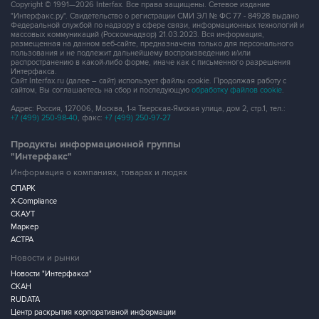
Copyright © 1991—2026 Interfax. Все права защищены. Сетевое издание
"Интерфакс.ру". Свидетельство о регистрации СМИ ЭЛ № ФС 77 - 84928 выдано
Федеральной службой по надзору в сфере связи, информационных технологий и
массовых коммуникаций (Роскомнадзор) 21.03.2023. Вся информация,
размещенная на данном веб-сайте, предназначена только для персонального
пользования и не подлежит дальнейшему воспроизведению и/или
распространению в какой-либо форме, иначе как с письменного разрешения
Интерфакса.
Сайт Interfax.ru (далее – сайт) использует файлы cookie. Продолжая работу с
сайтом, Вы соглашаетесь на сбор и последующую
обработку файлов cookie
.
Адрес: Россия, 127006, Москва, 1-я Тверская-Ямская улица, дом 2, стр.1, тел.:
+7 (499) 250-98-40
, факс:
+7 (499) 250-97-27
Продукты информационной группы
"Интерфакс"
Информация о компаниях, товарах и людях
СПАРК
X-Compliance
СКАУТ
Маркер
АСТРА
Новости и рынки
Новости "Интерфакса"
СКАН
RUDATA
Центр раскрытия корпоративной информации