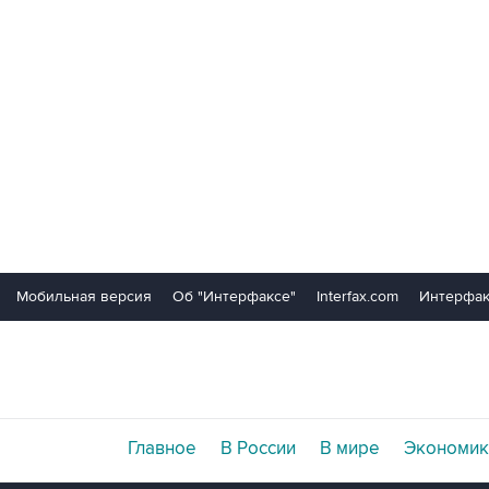
Мобильная версия
Об "Интерфаксе"
Interfax.com
Интерфак
Главное
В России
В мире
Экономик