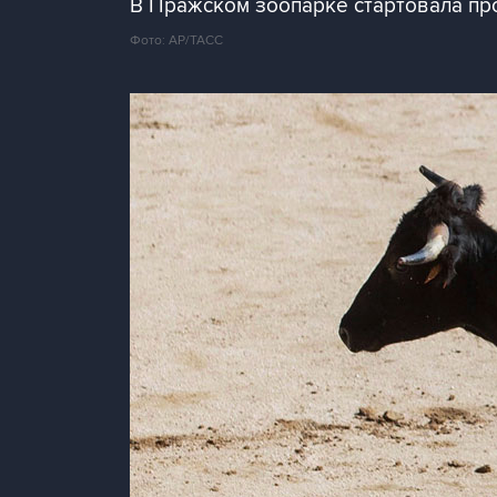
В Пражском зоопарке стартовала пр
Фото: AP/ТАСС