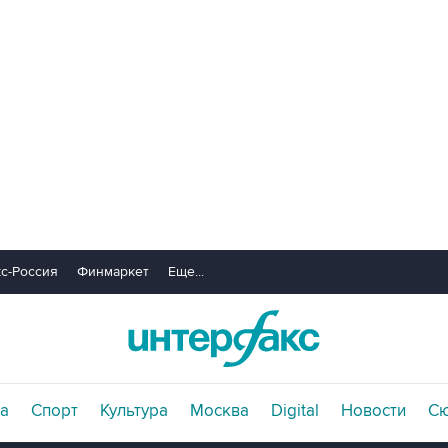
с-Россия
Финмаркет
Еще...
а
Спорт
Культура
Москва
Digital
Новости
С