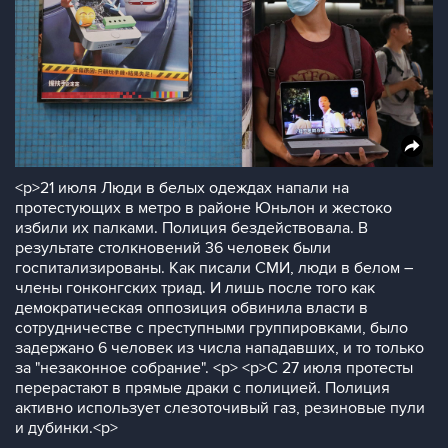
<p>21 июля Люди в белых одеждах напали на
протестующих в метро в районе Юньлон и жестоко
избили их палками. Полиция бездействовала. В
результате столкновений 36 человек были
госпитализированы. Как писали СМИ, люди в белом –
члены гонконгских триад. И лишь после того как
демократическая оппозиция обвинила власти в
сотрудничестве с преступными группировками, было
задержано 6 человек из числа нападавших, и то только
за "незаконное собрание". <p> <p>С 27 июля протесты
перерастают в прямые драки с полицией. Полиция
активно использует слезоточивый газ, резиновые пули
и дубинки.<p>