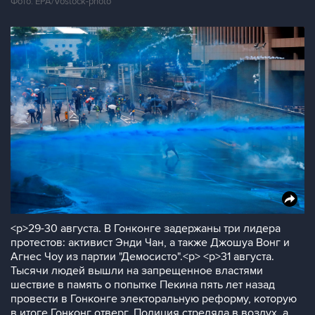
Фото: EPA/Vostock-photo
<p>29-30 августа. В Гонконге задержаны три лидера
протестов: активист Энди Чан, а также Джошуа Вонг и
Агнес Чоу из партии "Демосисто".<p> <p>31 августа.
Тысячи людей вышли на запрещенное властями
шествие в память о попытке Пекина пять лет назад
провести в Гонконге электоральную реформу, которую
в итоге Гонконг отверг. Полиция стреляла в воздух, а