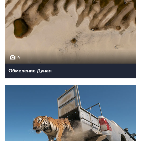
9
Обмеление Дуная