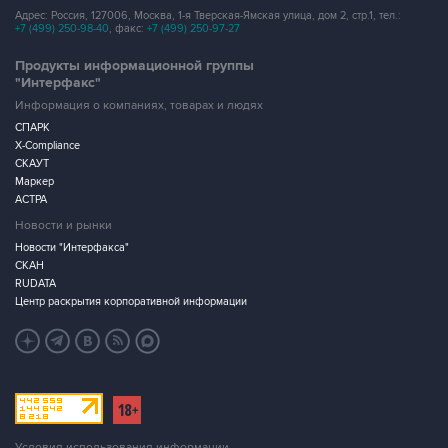
Адрес: Россия, 127006, Москва, 1-я Тверская-Ямская улица, дом 2, стр.1, тел.:
+7 (499) 250-98-40
, факс:
+7 (499) 250-97-27
Продукты информационной группы
"Интерфакс"
Информация о компаниях, товарах и людях
СПАРК
X-Compliance
СКАУТ
Маркер
АСТРА
Новости и рынки
Новости "Интерфакса"
СКАН
RUDATA
Центр раскрытия корпоративной информации
Условия использования информации