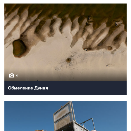
9
Обмеление Дуная