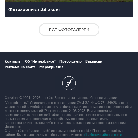
Фотохроника 23 июля
ВСЕ ФОТОГАЛЕРЕИ
Контакты
Об "Интерфаксе"
Пресс-центр
Вакансии
Реклама на сайте
Мероприятия
Copyright © 1991—2026 Interfax. Все права защищены. Сетевое издание
"Интерфакс.ру". Свидетельство о регистрации СМИ ЭЛ № ФС 77 - 84928 выдано
Федеральной службой по надзору в сфере связи, информационных технологий и
массовых коммуникаций (Роскомнадзор) 21.03.2023. Вся информация,
размещенная на данном веб-сайте, предназначена только для персонального
пользования и не подлежит дальнейшему воспроизведению и/или
распространению в какой-либо форме, иначе как с письменного разрешения
Интерфакса.
Сайт Interfax.ru (далее – сайт) использует файлы cookie. Продолжая работу с
сайтом, Вы соглашаетесь на сбор и последующую
обработку файлов cookie
.