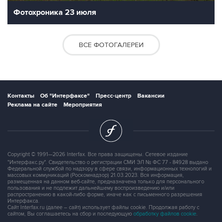
Фотохроника 23 июля
ВСЕ ФОТОГАЛЕРЕИ
Контакты
Об "Интерфаксе"
Пресс-центр
Вакансии
Реклама на сайте
Мероприятия
Copyright © 1991—2026 Interfax. Все права защищены. Сетевое издание
"Интерфакс.ру". Свидетельство о регистрации СМИ ЭЛ № ФС 77 - 84928 выдано
Федеральной службой по надзору в сфере связи, информационных технологий и
массовых коммуникаций (Роскомнадзор) 21.03.2023. Вся информация,
размещенная на данном веб-сайте, предназначена только для персонального
пользования и не подлежит дальнейшему воспроизведению и/или
распространению в какой-либо форме, иначе как с письменного разрешения
Интерфакса.
Сайт Interfax.ru (далее – сайт) использует файлы cookie. Продолжая работу с
сайтом, Вы соглашаетесь на сбор и последующую
обработку файлов cookie
.