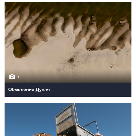
9
Обмеление Дуная