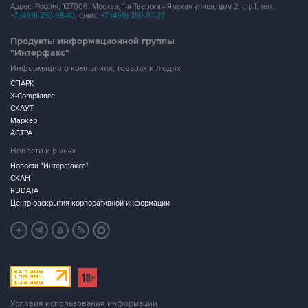
Адрес: Россия, 127006, Москва, 1-я Тверская-Ямская улица, дом 2, стр.1, тел.:
+7 (499) 250-98-40
, факс:
+7 (499) 250-97-27
Продукты информационной группы
"Интерфакс"
Информация о компаниях, товарах и людях
СПАРК
X-Compliance
СКАУТ
Маркер
АСТРА
Новости и рынки
Новости "Интерфакса"
СКАН
RUDATA
Центр раскрытия корпоративной информации
Условия использования информации