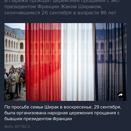
В Париже проходит церемония прощания с экс-
президентом Франции Жаком Шираком,
скончавшимся 26 сентября в возрасте 86 лет
По просьбе семьи Ширак в воскресенье, 29 сентября,
была организована народная церемония прощания с
бывшим президентом Франции
Фото: AP/ТАСС