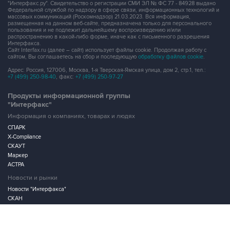
"Интерфакс.ру". Свидетельство о регистрации СМИ ЭЛ № ФС 77 - 84928 выдано
Федеральной службой по надзору в сфере связи, информационных технологий и
массовых коммуникаций (Роскомнадзор) 21.03.2023. Вся информация,
размещенная на данном веб-сайте, предназначена только для персонального
пользования и не подлежит дальнейшему воспроизведению и/или
распространению в какой-либо форме, иначе как с письменного разрешения
Интерфакса.
Сайт Interfax.ru (далее – сайт) использует файлы cookie. Продолжая работу с
сайтом, Вы соглашаетесь на сбор и последующую
обработку файлов cookie
.
Адрес: Россия, 127006, Москва, 1-я Тверская-Ямская улица, дом 2, стр.1, тел.:
+7 (499) 250-98-40
, факс:
+7 (499) 250-97-27
Продукты информационной группы
"Интерфакс"
Информация о компаниях, товарах и людях
СПАРК
X-Compliance
СКАУТ
Маркер
АСТРА
Новости и рынки
Новости "Интерфакса"
СКАН
RUDATA
Центр раскрытия корпоративной информации