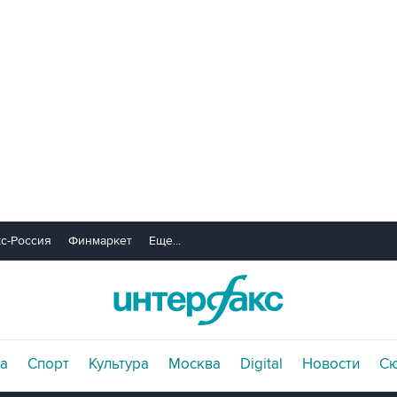
с-Россия
Финмаркет
Еще...
а
Спорт
Культура
Москва
Digital
Новости
С