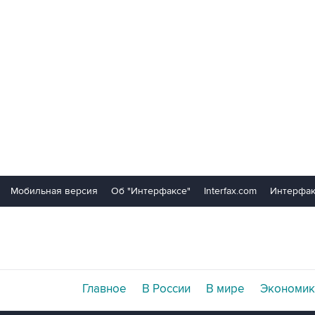
Мобильная версия
Об "Интерфаксе"
Interfax.com
Интерфак
Главное
В России
В мире
Экономик