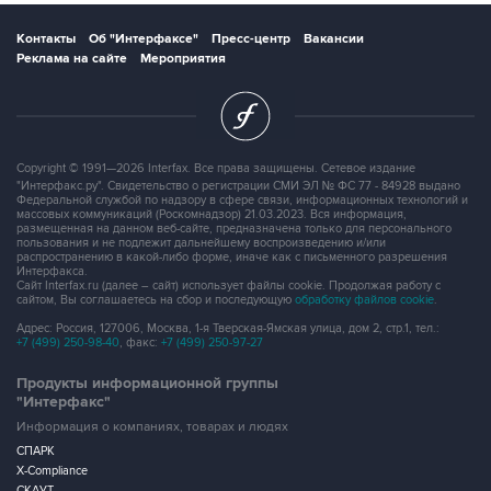
Контакты
Об "Интерфаксе"
Пресс-центр
Вакансии
Реклама на сайте
Мероприятия
Copyright © 1991—2026 Interfax. Все права защищены. Сетевое издание
"Интерфакс.ру". Свидетельство о регистрации СМИ ЭЛ № ФС 77 - 84928 выдано
Федеральной службой по надзору в сфере связи, информационных технологий и
массовых коммуникаций (Роскомнадзор) 21.03.2023. Вся информация,
размещенная на данном веб-сайте, предназначена только для персонального
пользования и не подлежит дальнейшему воспроизведению и/или
распространению в какой-либо форме, иначе как с письменного разрешения
Интерфакса.
Сайт Interfax.ru (далее – сайт) использует файлы cookie. Продолжая работу с
сайтом, Вы соглашаетесь на сбор и последующую
обработку файлов cookie
.
Адрес: Россия, 127006, Москва, 1-я Тверская-Ямская улица, дом 2, стр.1, тел.:
+7 (499) 250-98-40
, факс:
+7 (499) 250-97-27
Продукты информационной группы
"Интерфакс"
Информация о компаниях, товарах и людях
СПАРК
X-Compliance
СКАУТ