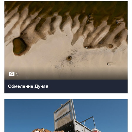
9
Обмеление Дуная