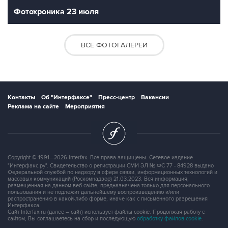
Фотохроника 23 июля
ВСЕ ФОТОГАЛЕРЕИ
Контакты
Об "Интерфаксе"
Пресс-центр
Вакансии
Реклама на сайте
Мероприятия
Copyright © 1991—2026 Interfax. Все права защищены. Сетевое издание
"Интерфакс.ру". Свидетельство о регистрации СМИ ЭЛ № ФС 77 - 84928 выдано
Федеральной службой по надзору в сфере связи, информационных технологий и
массовых коммуникаций (Роскомнадзор) 21.03.2023. Вся информация,
размещенная на данном веб-сайте, предназначена только для персонального
пользования и не подлежит дальнейшему воспроизведению и/или
распространению в какой-либо форме, иначе как с письменного разрешения
Интерфакса.
Сайт Interfax.ru (далее – сайт) использует файлы cookie. Продолжая работу с
сайтом, Вы соглашаетесь на сбор и последующую
обработку файлов cookie
.