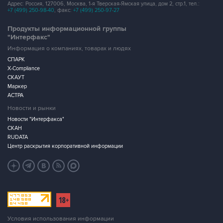
Адрес: Россия, 127006, Москва, 1-я Тверская-Ямская улица, дом 2, стр.1, тел.:
+7 (499) 250-98-40
, факс:
+7 (499) 250-97-27
Продукты информационной группы
"Интерфакс"
Информация о компаниях, товарах и людях
СПАРК
X-Compliance
СКАУТ
Маркер
АСТРА
Новости и рынки
Новости "Интерфакса"
СКАН
RUDATA
Центр раскрытия корпоративной информации
Условия использования информации