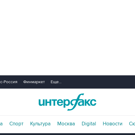
с-Россия
Финмаркет
Еще...
а
Спорт
Культура
Москва
Digital
Новости
С