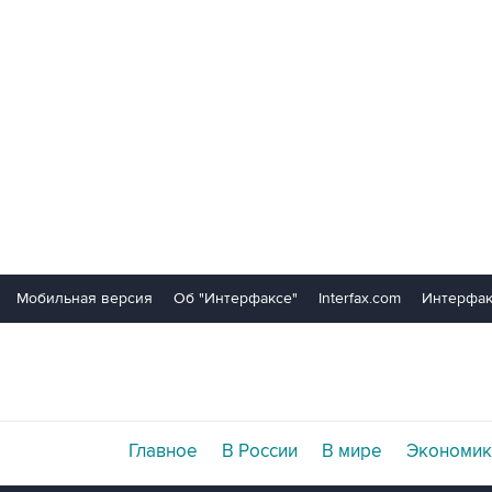
Мобильная версия
Об "Интерфаксе"
Interfax.com
Интерфак
Главное
В России
В мире
Экономик