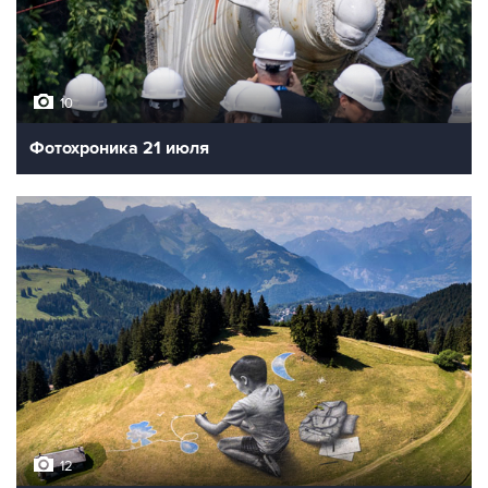
10
Фотохроника 21 июля
12