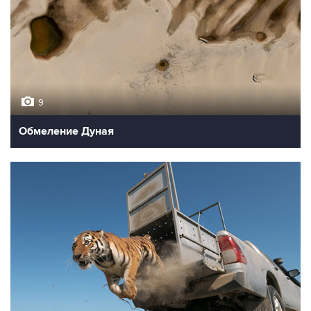
9
Обмеление Дуная