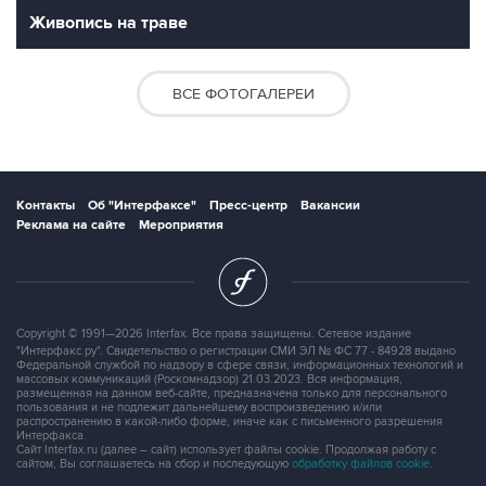
Живопись на траве
ВСЕ ФОТОГАЛЕРЕИ
Контакты
Об "Интерфаксе"
Пресс-центр
Вакансии
Реклама на сайте
Мероприятия
Copyright © 1991—2026 Interfax. Все права защищены. Сетевое издание
"Интерфакс.ру". Свидетельство о регистрации СМИ ЭЛ № ФС 77 - 84928 выдано
Федеральной службой по надзору в сфере связи, информационных технологий и
массовых коммуникаций (Роскомнадзор) 21.03.2023. Вся информация,
размещенная на данном веб-сайте, предназначена только для персонального
пользования и не подлежит дальнейшему воспроизведению и/или
распространению в какой-либо форме, иначе как с письменного разрешения
Интерфакса.
Сайт Interfax.ru (далее – сайт) использует файлы cookie. Продолжая работу с
сайтом, Вы соглашаетесь на сбор и последующую
обработку файлов cookie
.