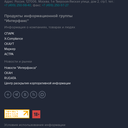
Адрес: Россия, 127006, Москва, 1-я Тверская-Ямская улица, дом 2, стр.1, тел.:
+7 (499) 250-98-40
, факс:
+7 (499) 250-97-27
Продукты информационной группы
"Интерфакс"
Информация о компаниях, товарах и людях
СПАРК
X-Compliance
СКАУТ
Маркер
АСТРА
Новости и рынки
Новости "Интерфакса"
СКАН
RUDATA
Центр раскрытия корпоративной информации
Условия использования информации