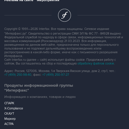
Реклама на сайте
Мероприятия
Copyright © 1991—2026 Interfax. Все права защищены. Сетевое издание
"Интерфакс.ру". Свидетельство о регистрации СМИ ЭЛ № ФС 77 - 84928 выдано
Федеральной службой по надзору в сфере связи, информационных технологий и
массовых коммуникаций (Роскомнадзор) 21.03.2023. Вся информация,
размещенная на данном веб-сайте, предназначена только для персонального
пользования и не подлежит дальнейшему воспроизведению и/или
распространению в какой-либо форме, иначе как с письменного разрешения
Интерфакса.
Сайт Interfax.ru (далее – сайт) использует файлы cookie. Продолжая работу с
сайтом, Вы соглашаетесь на сбор и последующую
обработку файлов cookie
.
Адрес: Россия, 127006, Москва, 1-я Тверская-Ямская улица, дом 2, стр.1, тел.:
+7 (499) 250-98-40
, факс:
+7 (499) 250-97-27
Продукты информационной группы
"Интерфакс"
Информация о компаниях, товарах и людях
СПАРК
X-Compliance
СКАУТ
Маркер
АСТРА