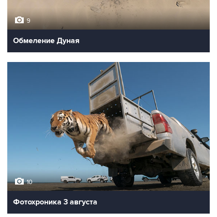
9
Обмеление Дуная
10
Фотохроника 3 августа