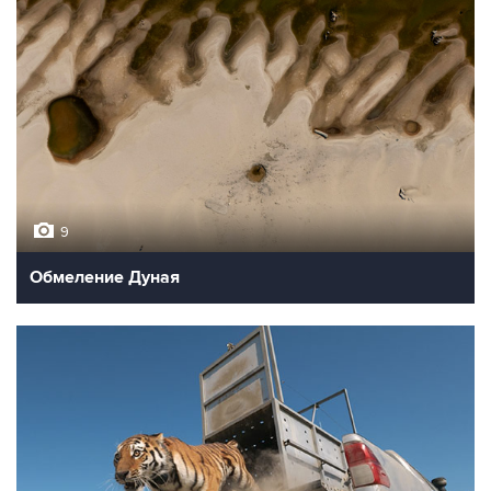
9
Обмеление Дуная