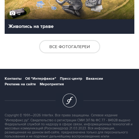
12
Живопись на траве
ВСЕ ФОТОГАЛЕРЕИ
Контакты
Об "Интерфаксе"
Пресс-центр
Вакансии
Реклама на сайте
Мероприятия
Copyright © 1991—2026 Interfax. Все права защищены. Сетевое издание
"Интерфакс.ру". Свидетельство о регистрации СМИ ЭЛ № ФС 77 - 84928 выдано
Федеральной службой по надзору в сфере связи, информационных технологий и
массовых коммуникаций (Роскомнадзор) 21.03.2023. Вся информация,
размещенная на данном веб-сайте, предназначена только для персонального
пользования и не подлежит дальнейшему воспроизведению и/или