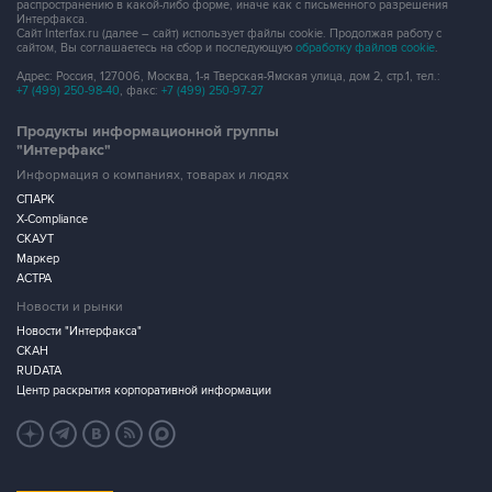
распространению в какой-либо форме, иначе как с письменного разрешения
Интерфакса.
Сайт Interfax.ru (далее – сайт) использует файлы cookie. Продолжая работу с
сайтом, Вы соглашаетесь на сбор и последующую
обработку файлов cookie
.
Адрес: Россия, 127006, Москва, 1-я Тверская-Ямская улица, дом 2, стр.1, тел.:
+7 (499) 250-98-40
, факс:
+7 (499) 250-97-27
Продукты информационной группы
"Интерфакс"
Информация о компаниях, товарах и людях
СПАРК
X-Compliance
СКАУТ
Маркер
АСТРА
Новости и рынки
Новости "Интерфакса"
СКАН
RUDATA
Центр раскрытия корпоративной информации