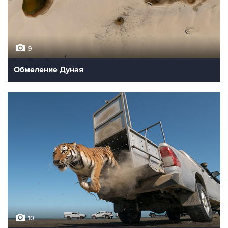
9
Обмеление Дуная
10