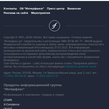
Контакты
Об "Интерфаксе"
Пресс-центр
Вакансии
Реклама на сайте
Мероприятия
Copyright © 1991—2026 Interfax. Все права защищены. Сетевое издание
"Интерфакс.ру". Свидетельство о регистрации СМИ ЭЛ № ФС 77 - 84928 выдано
Федеральной службой по надзору в сфере связи, информационных технологий и
массовых коммуникаций (Роскомнадзор) 21.03.2023. Вся информация,
размещенная на данном веб-сайте, предназначена только для персонального
пользования и не подлежит дальнейшему воспроизведению и/или
распространению в какой-либо форме, иначе как с письменного разрешения
Интерфакса.
Сайт Interfax.ru (далее – сайт) использует файлы cookie. Продолжая работу с
сайтом, Вы соглашаетесь на сбор и последующую
обработку файлов cookie
.
Адрес: Россия, 127006, Москва, 1-я Тверская-Ямская улица, дом 2, стр.1, тел.:
+7 (499) 250-98-40
, факс:
+7 (499) 250-97-27
Продукты информационной группы
"Интерфакс"
Информация о компаниях, товарах и людях
СПАРК
X-Compliance
СКАУТ