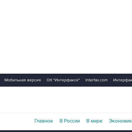
Мобильная версия
Об "Интерфаксе"
Interfax.com
Интерфак
Главное
В России
В мире
Экономик