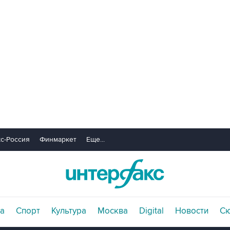
с-Россия
Финмаркет
Еще...
а
Спорт
Культура
Москва
Digital
Новости
С