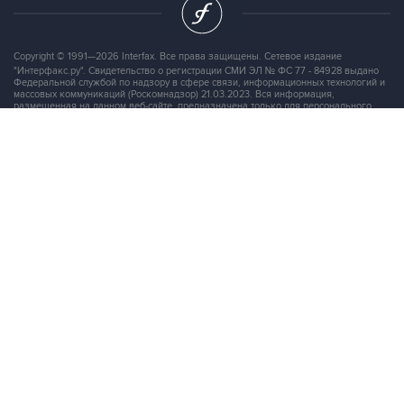
Copyright © 1991—2026 Interfax. Все права защищены. Сетевое издание
"Интерфакс.ру". Свидетельство о регистрации СМИ ЭЛ № ФС 77 - 84928 выдано
Федеральной службой по надзору в сфере связи, информационных технологий и
массовых коммуникаций (Роскомнадзор) 21.03.2023. Вся информация,
размещенная на данном веб-сайте, предназначена только для персонального
пользования и не подлежит дальнейшему воспроизведению и/или
распространению в какой-либо форме, иначе как с письменного разрешения
Интерфакса.
Сайт Interfax.ru (далее – сайт) использует файлы cookie. Продолжая работу с
сайтом, Вы соглашаетесь на сбор и последующую
обработку файлов cookie
.
Адрес: Россия, 127006, Москва, 1-я Тверская-Ямская улица, дом 2, стр.1, тел.:
+7 (499) 250-98-40
, факс:
+7 (499) 250-97-27
Продукты информационной группы
"Интерфакс"
Информация о компаниях, товарах и людях
СПАРК
X-Compliance
СКАУТ
Маркер
АСТРА
Новости и рынки
Новости "Интерфакса"