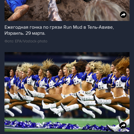
Ежегодная гонка по грязи Run Mud в Тель-Авиве,
Израиль. 29 марта.
Фото: EPA/Vostock-photo