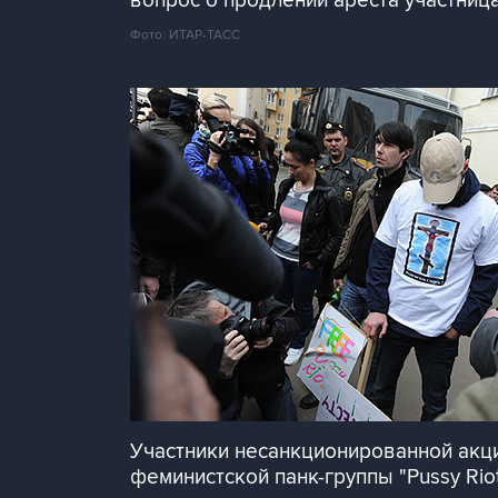
вопрос о продлении ареста участница
Фото: ИТАР-ТАСС
Участники несанкционированной акци
феминистской панк-группы "Pussy Riot