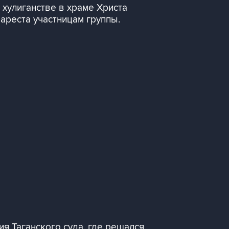
 хулиганстве в храме Христа
 ареста участницам группы.
я Таганского суда, где решался