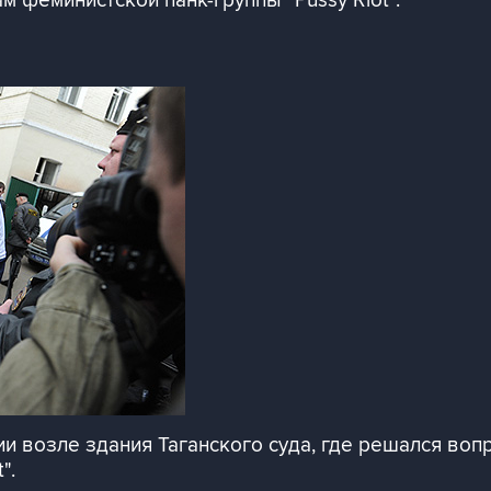
м феминистской панк-группы "Pussy Riot".
и возле здания Таганского суда, где решался воп
".