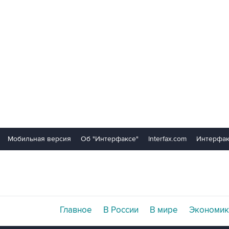
Мобильная версия
Об "Интерфаксе"
Interfax.com
Интерфак
Главное
В России
В мире
Экономик