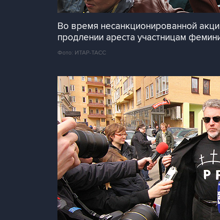
Во время несанкционированной акции
продлении ареста участницам феминис
Фото: ИТАР-ТАСС