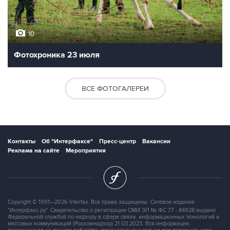
10
Фотохроника 23 июля
ВСЕ ФОТОГАЛЕРЕИ
Контакты
Об "Интерфаксе"
Пресс-центр
Вакансии
Реклама на сайте
Мероприятия
Copyright © 1991—2026 Interfax. Все права защищены. Сетевое издание
"Интерфакс.ру". Свидетельство о регистрации СМИ ЭЛ № ФС 77 - 84928 выдано
Федеральной службой по надзору в сфере связи, информационных технологий и
массовых коммуникаций (Роскомнадзор) 21.03.2023. Вся информация,