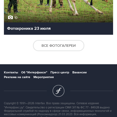
10
Фотохроника 23 июля
ВСЕ ФОТОГАЛЕРЕИ
Контакты
Об "Интерфаксе"
Пресс-центр
Вакансии
Реклама на сайте
Мероприятия
Copyright © 1991—2026 Interfax. Все права защищены. Сетевое издание
"Интерфакс.ру". Свидетельство о регистрации СМИ ЭЛ № ФС 77 - 84928 выдано
Федеральной службой по надзору в сфере связи, информационных технологий и
массовых коммуникаций (Роскомнадзор) 21.03.2023. Вся информация,