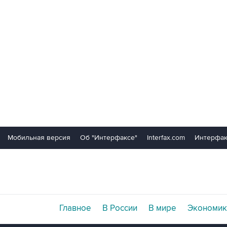
Мобильная версия
Об "Интерфаксе"
Interfax.com
Интерфак
Главное
В России
В мире
Экономик