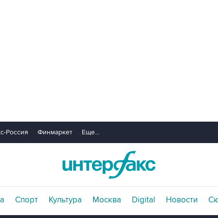
с-Россия
Финмаркет
Еще...
а
Спорт
Культура
Москва
Digital
Новости
С