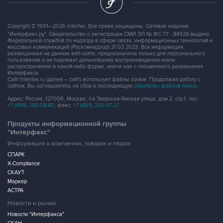
Copyright © 1991—2026 Interfax. Все права защищены. Сетевое издание
"Интерфакс.ру". Свидетельство о регистрации СМИ ЭЛ № ФС 77 - 84928 выдано
Федеральной службой по надзору в сфере связи, информационных технологий и
массовых коммуникаций (Роскомнадзор) 21.03.2023. Вся информация,
размещенная на данном веб-сайте, предназначена только для персонального
пользования и не подлежит дальнейшему воспроизведению и/или
распространению в какой-либо форме, иначе как с письменного разрешения
Интерфакса.
Сайт Interfax.ru (далее – сайт) использует файлы cookie. Продолжая работу с
сайтом, Вы соглашаетесь на сбор и последующую
обработку файлов cookie
.
Адрес: Россия, 127006, Москва, 1-я Тверская-Ямская улица, дом 2, стр.1, тел.:
+7 (499) 250-98-40
, факс:
+7 (499) 250-97-27
Продукты информационной группы
"Интерфакс"
Информация о компаниях, товарах и людях
СПАРК
X-Compliance
СКАУТ
Маркер
АСТРА
Новости и рынки
Новости "Интерфакса"