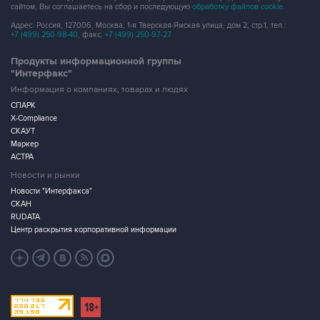
сайтом, Вы соглашаетесь на сбор и последующую
обработку файлов cookie
.
Адрес: Россия, 127006, Москва, 1-я Тверская-Ямская улица, дом 2, стр.1, тел.:
+7 (499) 250-98-40
, факс:
+7 (499) 250-97-27
Продукты информационной группы
"Интерфакс"
Информация о компаниях, товарах и людях
СПАРК
X-Compliance
СКАУТ
Маркер
АСТРА
Новости и рынки
Новости "Интерфакса"
СКАН
RUDATA
Центр раскрытия корпоративной информации