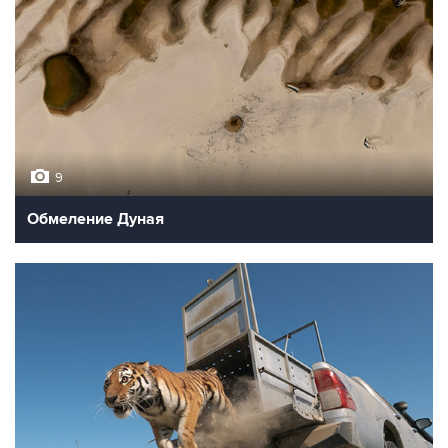
9
Обмеление Дуная