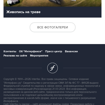
12
Живопись на траве
ВСЕ ФОТОГАЛЕРЕИ
Контакты
Об "Интерфаксе"
Пресс-центр
Вакансии
Реклама на сайте
Мероприятия
Copyright © 1991—2026 Interfax. Все права защищены. Сетевое издание
"Интерфакс.ру". Свидетельство о регистрации СМИ ЭЛ № ФС 77 - 84928 выдано
Федеральной службой по надзору в сфере связи, информационных технологий и
массовых коммуникаций (Роскомнадзор) 21.03.2023. Вся информация,
размещенная на данном веб-сайте, предназначена только для персонального
пользования и не подлежит дальнейшему воспроизведению и/или
распространению в какой-либо форме, иначе как с письменного разрешения
Интерфакса.
Сайт Interfax.ru (далее – сайт) использует файлы cookie. Продолжая работу с