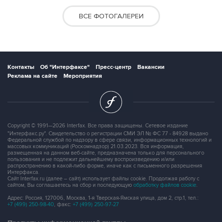
ВСЕ ФОТОГАЛЕРЕИ
Контакты
Об "Интерфаксе"
Пресс-центр
Вакансии
Реклама на сайте
Мероприятия
Copyright © 1991—2026 Interfax. Все права защищены. Сетевое издание
"Интерфакс.ру". Свидетельство о регистрации СМИ ЭЛ № ФС 77 - 84928 выдано
Федеральной службой по надзору в сфере связи, информационных технологий и
массовых коммуникаций (Роскомнадзор) 21.03.2023. Вся информация,
размещенная на данном веб-сайте, предназначена только для персонального
пользования и не подлежит дальнейшему воспроизведению и/или
распространению в какой-либо форме, иначе как с письменного разрешения
Интерфакса.
Сайт Interfax.ru (далее – сайт) использует файлы cookie. Продолжая работу с
сайтом, Вы соглашаетесь на сбор и последующую
обработку файлов cookie
.
Адрес: Россия, 127006, Москва, 1-я Тверская-Ямская улица, дом 2, стр.1, тел.:
+7 (499) 250-98-40
, факс:
+7 (499) 250-97-27