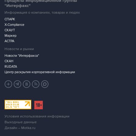
Продукты информационной группы
"Интерфакс"
Информация о компаниях, товарах и людях
СПАРК
X-Compliance
СКАУТ
Маркер
АСТРА
Новости и рынки
Новости "Интерфакса"
СКАН
RUDATA
Центр раскрытия корпоративной информации
Условия использования информации
Выходные данные
Дизайн – Motka.ru