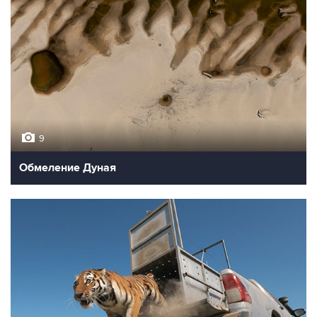
9
Обмеление Дуная