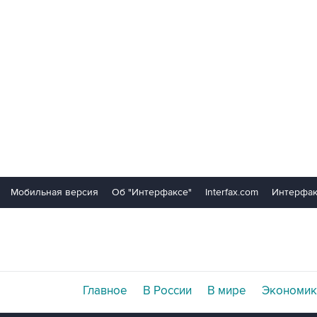
Мобильная версия
Об "Интерфаксе"
Interfax.com
Интерфак
Главное
В России
В мире
Экономик