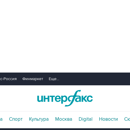
с-Россия
Финмаркет
Еще...
а
Спорт
Культура
Москва
Digital
Новости
С