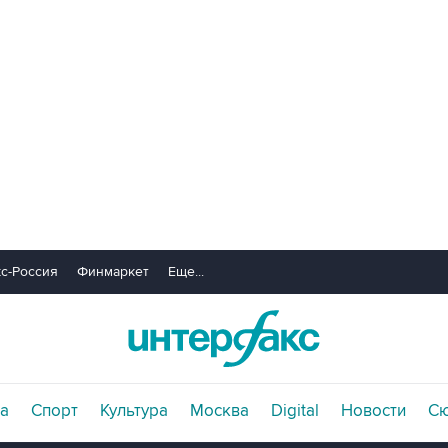
с-Россия
Финмаркет
Еще...
а
Спорт
Культура
Москва
Digital
Новости
С