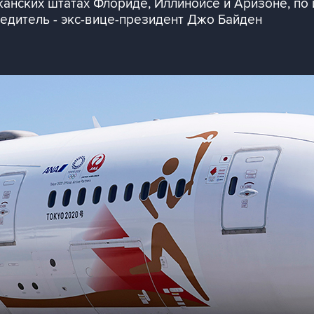
нских штатах Флориде, Иллинойсе и Аризоне, по
едитель - экс-вице-президент Джо Байден