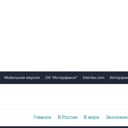
Мобильная версия
Об "Интерфаксе"
Interfax.com
Интерфак
Главное
В России
В мире
Экономик