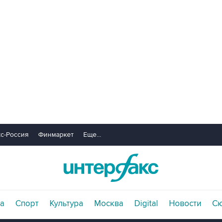
с-Россия
Финмаркет
Еще...
а
Спорт
Культура
Москва
Digital
Новости
С