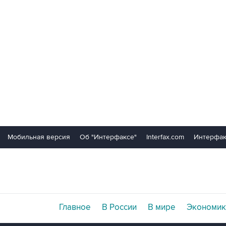
Мобильная версия
Об "Интерфаксе"
Interfax.com
Интерфак
Главное
В России
В мире
Экономик