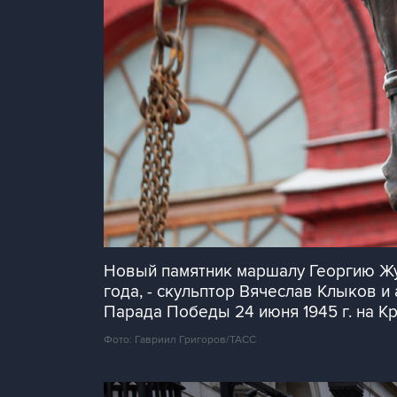
Новый памятник маршалу Георгию Жук
года, - скульптор Вячеслав Клыков 
Парада Победы 24 июня 1945 г. на К
Фото: Гавриил Григоров/ТАСС