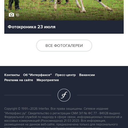
10
Фотохроника 23 июля
ВСЕ ФОТОГАЛЕРЕИ
Контакты
Об "Интерфаксе"
Пресс-центр
Вакансии
Реклама на сайте
Мероприятия
Copyright © 1991—2026 Interfax. Все права защищены. Сетевое издание
"Интерфакс.ру". Свидетельство о регистрации СМИ ЭЛ № ФС 77 - 84928 выдано
Федеральной службой по надзору в сфере связи, информационных технологий и
массовых коммуникаций (Роскомнадзор) 21.03.2023. Вся информация,
размещенная на данном веб-сайте, предназначена только для персонального