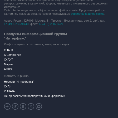
пользования и не подлежит дальнейшему воспроизведению и/или
распространению в какой-либо форме, иначе как с письменного разрешения
Интерфакса.
Сайт Interfax.ru (далее – сайт) использует файлы cookie. Продолжая работу с
сайтом, Вы соглашаетесь на сбор и последующую
обработку файлов cookie
.
Адрес: Россия, 127006, Москва, 1-я Тверская-Ямская улица, дом 2, стр.1, тел.:
+7 (499) 250-98-40
, факс:
+7 (499) 250-97-27
Продукты информационной группы
"Интерфакс"
Информация о компаниях, товарах и людях
СПАРК
X-Compliance
СКАУТ
Маркер
АСТРА
Новости и рынки
Новости "Интерфакса"
СКАН
RUDATA
Центр раскрытия корпоративной информации