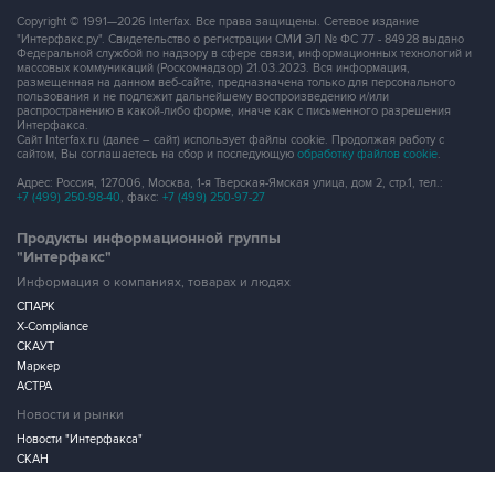
Copyright © 1991—2026 Interfax. Все права защищены. Сетевое издание
"Интерфакс.ру". Свидетельство о регистрации СМИ ЭЛ № ФС 77 - 84928 выдано
Федеральной службой по надзору в сфере связи, информационных технологий и
массовых коммуникаций (Роскомнадзор) 21.03.2023. Вся информация,
размещенная на данном веб-сайте, предназначена только для персонального
пользования и не подлежит дальнейшему воспроизведению и/или
распространению в какой-либо форме, иначе как с письменного разрешения
Интерфакса.
Сайт Interfax.ru (далее – сайт) использует файлы cookie. Продолжая работу с
сайтом, Вы соглашаетесь на сбор и последующую
обработку файлов cookie
.
Адрес: Россия, 127006, Москва, 1-я Тверская-Ямская улица, дом 2, стр.1, тел.:
+7 (499) 250-98-40
, факс:
+7 (499) 250-97-27
Продукты информационной группы
"Интерфакс"
Информация о компаниях, товарах и людях
СПАРК
X-Compliance
СКАУТ
Маркер
АСТРА
Новости и рынки
Новости "Интерфакса"
СКАН
RUDATA