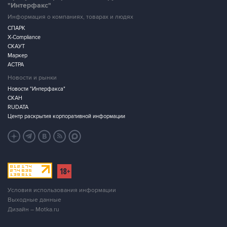
"Интерфакс"
Информация о компаниях, товарах и людях
СПАРК
X-Compliance
СКАУТ
Маркер
АСТРА
Новости и рынки
Новости "Интерфакса"
СКАН
RUDATA
Центр раскрытия корпоративной информации
Условия использования информации
Выходные данные
Дизайн – Motka.ru