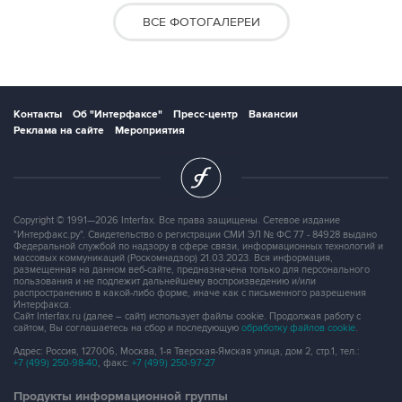
ВСЕ ФОТОГАЛЕРЕИ
Контакты
Об "Интерфаксе"
Пресс-центр
Вакансии
Реклама на сайте
Мероприятия
Copyright © 1991—2026 Interfax. Все права защищены. Сетевое издание
"Интерфакс.ру". Свидетельство о регистрации СМИ ЭЛ № ФС 77 - 84928 выдано
Федеральной службой по надзору в сфере связи, информационных технологий и
массовых коммуникаций (Роскомнадзор) 21.03.2023. Вся информация,
размещенная на данном веб-сайте, предназначена только для персонального
пользования и не подлежит дальнейшему воспроизведению и/или
распространению в какой-либо форме, иначе как с письменного разрешения
Интерфакса.
Сайт Interfax.ru (далее – сайт) использует файлы cookie. Продолжая работу с
сайтом, Вы соглашаетесь на сбор и последующую
обработку файлов cookie
.
Адрес: Россия, 127006, Москва, 1-я Тверская-Ямская улица, дом 2, стр.1, тел.:
+7 (499) 250-98-40
, факс:
+7 (499) 250-97-27
Продукты информационной группы