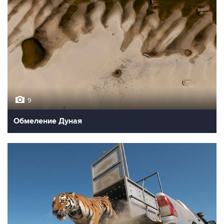
9
Обмеление Дуная