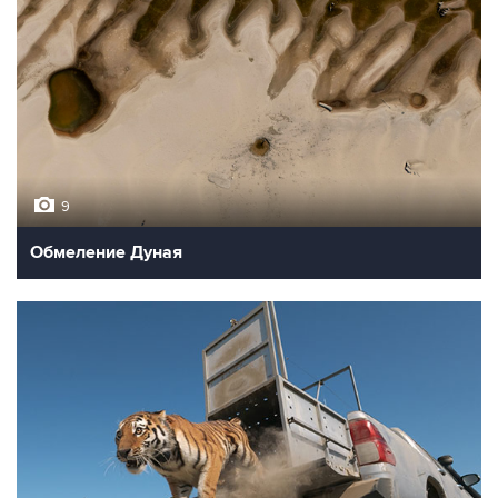
9
Обмеление Дуная