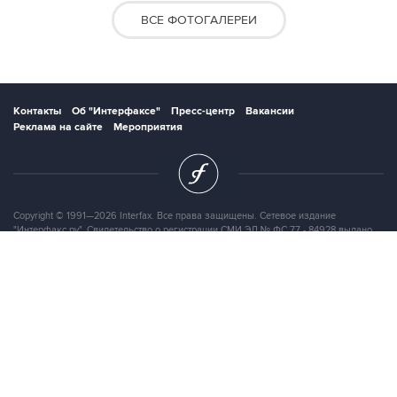
ВСЕ ФОТОГАЛЕРЕИ
Контакты
Об "Интерфаксе"
Пресс-центр
Вакансии
Реклама на сайте
Мероприятия
Copyright © 1991—2026 Interfax. Все права защищены. Сетевое издание
"Интерфакс.ру". Свидетельство о регистрации СМИ ЭЛ № ФС 77 - 84928 выдано
Федеральной службой по надзору в сфере связи, информационных технологий и
массовых коммуникаций (Роскомнадзор) 21.03.2023. Вся информация,
размещенная на данном веб-сайте, предназначена только для персонального
пользования и не подлежит дальнейшему воспроизведению и/или
распространению в какой-либо форме, иначе как с письменного разрешения
Интерфакса.
Сайт Interfax.ru (далее – сайт) использует файлы cookie. Продолжая работу с
сайтом, Вы соглашаетесь на сбор и последующую
обработку файлов cookie
.
Адрес: Россия, 127006, Москва, 1-я Тверская-Ямская улица, дом 2, стр.1, тел.:
+7 (499) 250-98-40
, факс:
+7 (499) 250-97-27
Продукты информационной группы