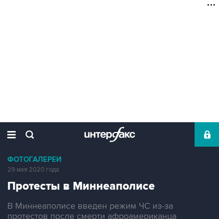
ФОТОГАЛЕРЕИ
29 мая 2020 года
Протесты в Миннеаполисе
В Миннеаполисе введен режим ЧС из-за
протестов после смерти афроамериканца