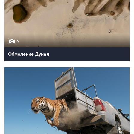
9
Обмеление Дуная