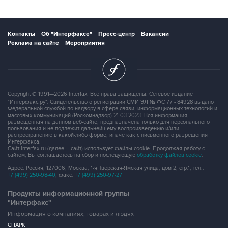
Контакты
Об "Интерфаксе"
Пресс-центр
Вакансии
Реклама на сайте
Мероприятия
Copyright © 1991—2026 Interfax. Все права защищены. Сетевое издание
"Интерфакс.ру". Свидетельство о регистрации СМИ ЭЛ № ФС 77 - 84928 выдано
Федеральной службой по надзору в сфере связи, информационных технологий и
массовых коммуникаций (Роскомнадзор) 21.03.2023. Вся информация,
размещенная на данном веб-сайте, предназначена только для персонального
пользования и не подлежит дальнейшему воспроизведению и/или
распространению в какой-либо форме, иначе как с письменного разрешения
Интерфакса.
Сайт Interfax.ru (далее – сайт) использует файлы cookie. Продолжая работу с
сайтом, Вы соглашаетесь на сбор и последующую
обработку файлов cookie
.
Адрес: Россия, 127006, Москва, 1-я Тверская-Ямская улица, дом 2, стр.1, тел.:
+7 (499) 250-98-40
, факс:
+7 (499) 250-97-27
Продукты информационной группы
"Интерфакс"
Информация о компаниях, товарах и людях
СПАРК