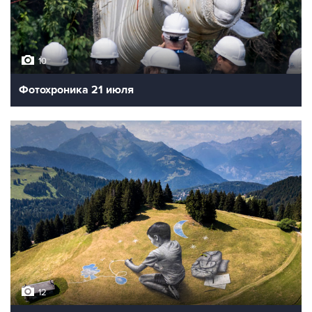
10
Фотохроника 21 июля
12