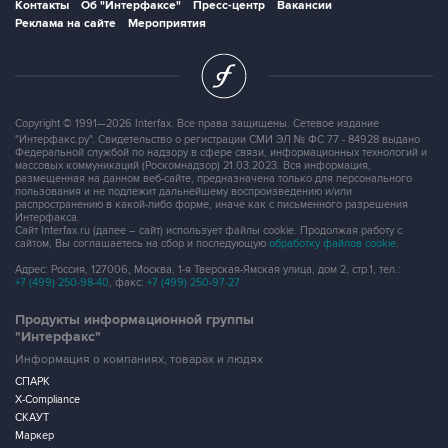
Контакты
Об "Интерфаксе"
Пресс-центр
Вакансии
Реклама на сайте
Мероприятия
Copyright © 1991—2026 Interfax. Все права защищены. Сетевое издание
"Интерфакс.ру". Свидетельство о регистрации СМИ ЭЛ № ФС 77 - 84928 выдано
Федеральной службой по надзору в сфере связи, информационных технологий и
массовых коммуникаций (Роскомнадзор) 21.03.2023. Вся информация,
размещенная на данном веб-сайте, предназначена только для персонального
пользования и не подлежит дальнейшему воспроизведению и/или
распространению в какой-либо форме, иначе как с письменного разрешения
Интерфакса.
Сайт Interfax.ru (далее – сайт) использует файлы cookie. Продолжая работу с
сайтом, Вы соглашаетесь на сбор и последующую
обработку файлов cookie
.
Адрес: Россия, 127006, Москва, 1-я Тверская-Ямская улица, дом 2, стр.1, тел.:
+7 (499) 250-98-40
, факс:
+7 (499) 250-97-27
Продукты информационной группы
"Интерфакс"
Информация о компаниях, товарах и людях
СПАРК
X-Compliance
СКАУТ
Маркер