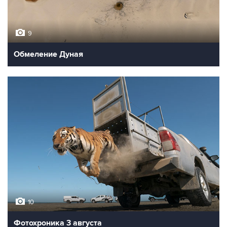
9
Обмеление Дуная
10
Фотохроника 3 августа