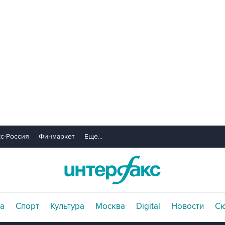
с-Россия
Финмаркет
Еще...
а
Спорт
Культура
Москва
Digital
Новости
С