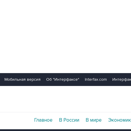
Мобильная версия
Об "Интерфаксе"
Interfax.com
Интерфак
Главное
В России
В мире
Экономик