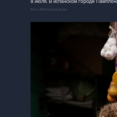
8 июля. В испанском городе Памплон
Фото: EPA/Vostock-photo