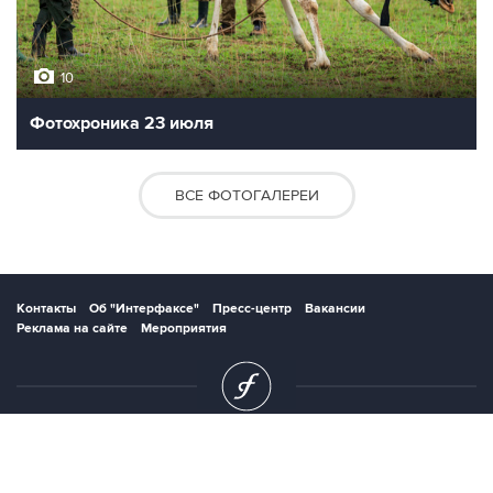
10
Фотохроника 23 июля
ВСЕ ФОТОГАЛЕРЕИ
Контакты
Об "Интерфаксе"
Пресс-центр
Вакансии
Реклама на сайте
Мероприятия
Copyright © 1991—2026 Interfax. Все права защищены. Сетевое издание
"Интерфакс.ру". Свидетельство о регистрации СМИ ЭЛ № ФС 77 - 84928 выдано
Федеральной службой по надзору в сфере связи, информационных технологий и
массовых коммуникаций (Роскомнадзор) 21.03.2023. Вся информация,