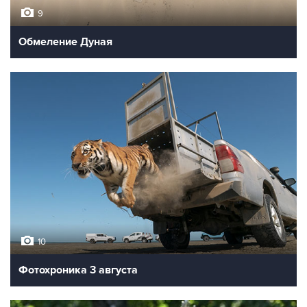
9
Обмеление Дуная
10
Фотохроника 3 августа