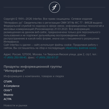
Copyright © 1991—2026 Interfax. Все права защищены. Сетевое издание
"Интерфакс.ру". Свидетельство о регистрации СМИ ЭЛ № ФС 77 - 84928 выдано
Федеральной службой по надзору в сфере связи, информационных технологий и
массовых коммуникаций (Роскомнадзор) 21.03.2023. Вся информация,
размещенная на данном веб-сайте, предназначена только для персонального
пользования и не подлежит дальнейшему воспроизведению и/или
распространению в какой-либо форме, иначе как с письменного разрешения
Интерфакса.
Сайт Interfax.ru (далее – сайт) использует файлы cookie. Продолжая работу с
сайтом, Вы соглашаетесь на сбор и последующую
обработку файлов cookie
.
Адрес: Россия, 127006, Москва, 1-я Тверская-Ямская улица, дом 2, стр.1, тел.:
+7 (499) 250-98-40
, факс:
+7 (499) 250-97-27
Продукты информационной группы
"Интерфакс"
Информация о компаниях, товарах и людях
СПАРК
X-Compliance
СКАУТ
Маркер
АСТРА
Новости и рынки