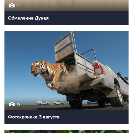
9
Обмеление Дуная
10
Фотохроника 3 августа