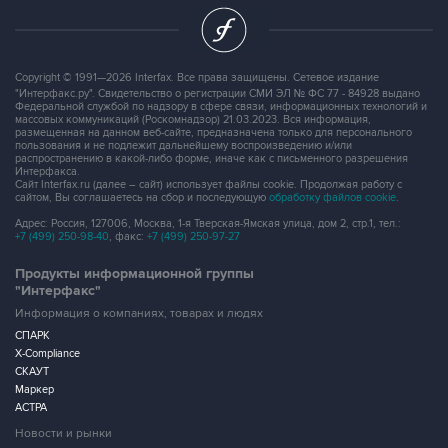
Copyright © 1991—2026 Interfax. Все права защищены. Сетевое издание
"Интерфакс.ру". Свидетельство о регистрации СМИ ЭЛ № ФС 77 - 84928 выдано
Федеральной службой по надзору в сфере связи, информационных технологий и
массовых коммуникаций (Роскомнадзор) 21.03.2023. Вся информация,
размещенная на данном веб-сайте, предназначена только для персонального
пользования и не подлежит дальнейшему воспроизведению и/или
распространению в какой-либо форме, иначе как с письменного разрешения
Интерфакса.
Сайт Interfax.ru (далее – сайт) использует файлы cookie. Продолжая работу с
сайтом, Вы соглашаетесь на сбор и последующую
обработку файлов cookie
.
Адрес: Россия, 127006, Москва, 1-я Тверская-Ямская улица, дом 2, стр.1, тел.:
+7 (499) 250-98-40
, факс:
+7 (499) 250-97-27
Продукты информационной группы
"Интерфакс"
Информация о компаниях, товарах и людях
СПАРК
X-Compliance
СКАУТ
Маркер
АСТРА
Новости и рынки