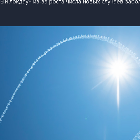
ый локдаун из-за роста числа новых случаев заб