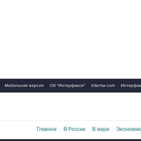
Мобильная версия
Об "Интерфаксе"
Interfax.com
Интерфак
Главное
В России
В мире
Экономик