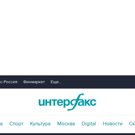
с-Россия
Финмаркет
Еще...
а
Спорт
Культура
Москва
Digital
Новости
С