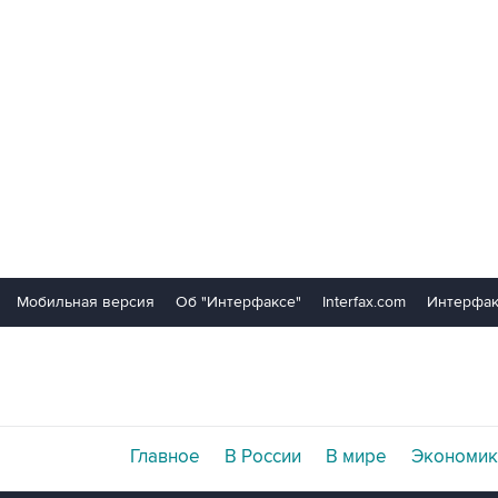
Мобильная версия
Об "Интерфаксе"
Interfax.com
Интерфак
Главное
В России
В мире
Экономик