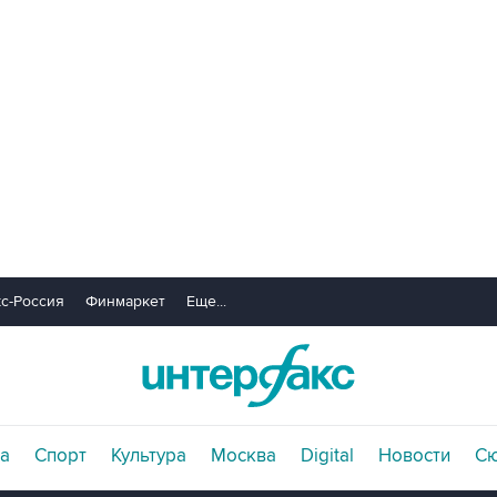
с-Россия
Финмаркет
Еще...
а
Спорт
Культура
Москва
Digital
Новости
С