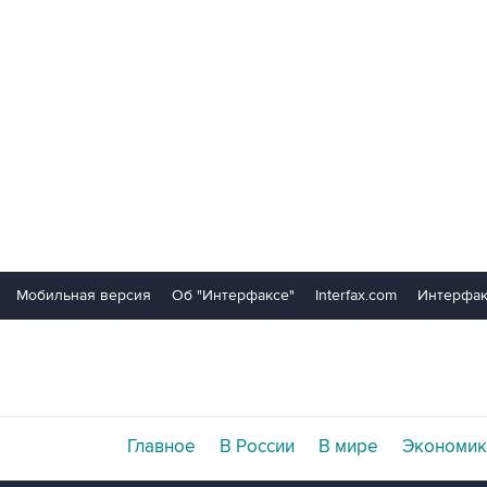
Мобильная версия
Об "Интерфаксе"
Interfax.com
Интерфак
Главное
В России
В мире
Экономик