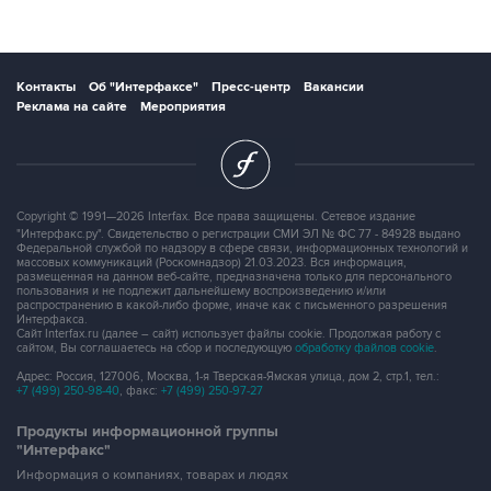
Контакты
Об "Интерфаксе"
Пресс-центр
Вакансии
Реклама на сайте
Мероприятия
Copyright © 1991—2026 Interfax. Все права защищены. Сетевое издание
"Интерфакс.ру". Свидетельство о регистрации СМИ ЭЛ № ФС 77 - 84928 выдано
Федеральной службой по надзору в сфере связи, информационных технологий и
массовых коммуникаций (Роскомнадзор) 21.03.2023. Вся информация,
размещенная на данном веб-сайте, предназначена только для персонального
пользования и не подлежит дальнейшему воспроизведению и/или
распространению в какой-либо форме, иначе как с письменного разрешения
Интерфакса.
Сайт Interfax.ru (далее – сайт) использует файлы cookie. Продолжая работу с
сайтом, Вы соглашаетесь на сбор и последующую
обработку файлов cookie
.
Адрес: Россия, 127006, Москва, 1-я Тверская-Ямская улица, дом 2, стр.1, тел.:
+7 (499) 250-98-40
, факс:
+7 (499) 250-97-27
Продукты информационной группы
"Интерфакс"
Информация о компаниях, товарах и людях