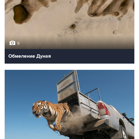
9
Обмеление Дуная