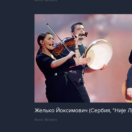
Фото: Reuters
Желько Йоксимович (Сербия, "Није Љ
Фото: Reuters