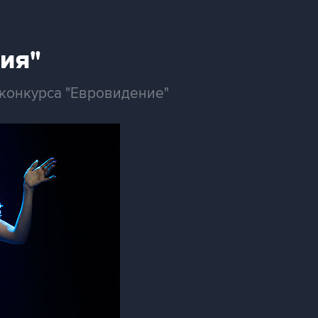
ия"
конкурса "Евровидение"