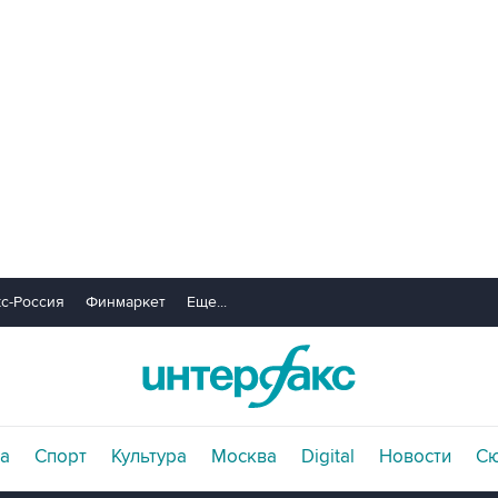
с-Россия
Финмаркет
Еще...
а
Спорт
Культура
Москва
Digital
Новости
С