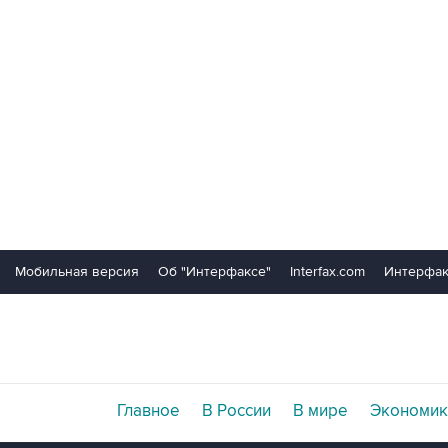
Мобильная версия
Об "Интерфаксе"
Interfax.com
Интерфак
Главное
В России
В мире
Экономик