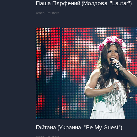
Паша Парфений (Молдова, "Lautar")
Фото: Reuters
Гайтана (Украина, "Be My Guest")