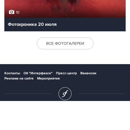
10
Фотохроника 20 июля
ВСЕ ФОТОГАЛЕРЕИ
Контакты
Об "Интерфаксе"
Пресс-центр
Вакансии
Реклама на сайте
Мероприятия
Copyright © 1991—2026 Interfax. Все права защищены. Сетевое издание
"Интерфакс.ру". Свидетельство о регистрации СМИ ЭЛ № ФС 77 - 84928 выдано
Федеральной службой по надзору в сфере связи, информационных технологий и
массовых коммуникаций (Роскомнадзор) 21.03.2023. Вся информация,
размещенная на данном веб-сайте, предназначена только для персонального
пользования и не подлежит дальнейшему воспроизведению и/или