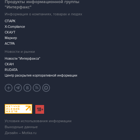
Продукты информационной группы
"Интерфакс"
Информация о компаниях, товарах и людях
СПАРК
X-Compliance
СКАУТ
Маркер
АСТРА
Новости и рынки
Новости "Интерфакса"
СКАН
RUDATA
Центр раскрытия корпоративной информации
Условия использования информации
Выходные данные
Дизайн – Motka.ru