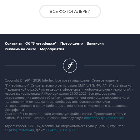
ВСЕ ФОТОГАЛЕРЕИ
Контакты
Об "Интерфаксе"
Пресс-центр
Вакансии
Реклама на сайте
Мероприятия
Copyright © 1991—2026 Interfax. Все права защищены. Сетевое издание
"Интерфакс.ру". Свидетельство о регистрации СМИ ЭЛ № ФС 77 - 84928 выдано
Федеральной службой по надзору в сфере связи, информационных технологий и
массовых коммуникаций (Роскомнадзор) 21.03.2023. Вся информация,
размещенная на данном веб-сайте, предназначена только для персонального
пользования и не подлежит дальнейшему воспроизведению и/или
распространению в какой-либо форме, иначе как с письменного разрешения
Интерфакса.
Сайт Interfax.ru (далее – сайт) использует файлы cookie. Продолжая работу с
сайтом, Вы соглашаетесь на сбор и последующую
обработку файлов cookie
.
Адрес: Россия, 127006, Москва, 1-я Тверская-Ямская улица, дом 2, стр.1, тел.:
+7 (499) 250-98-40
, факс:
+7 (499) 250-97-27