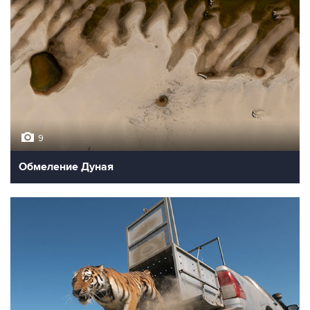
9
Обмеление Дуная