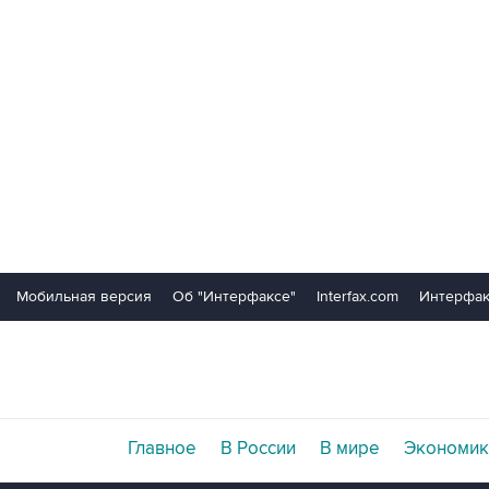
Мобильная версия
Об "Интерфаксе"
Interfax.com
Интерфак
Главное
В России
В мире
Экономик