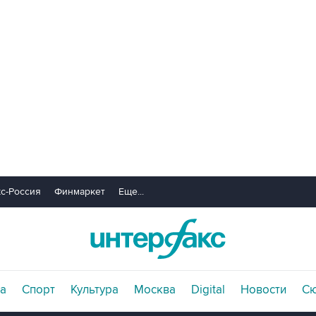
с-Россия
Финмаркет
Еще...
а
Спорт
Культура
Москва
Digital
Новости
С