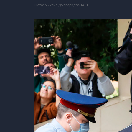
Фото: Михаил Джапаридзе/ТАСС