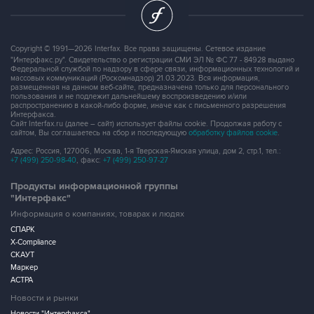
Copyright © 1991—2026 Interfax. Все права защищены. Сетевое издание
"Интерфакс.ру". Свидетельство о регистрации СМИ ЭЛ № ФС 77 - 84928 выдано
Федеральной службой по надзору в сфере связи, информационных технологий и
массовых коммуникаций (Роскомнадзор) 21.03.2023. Вся информация,
размещенная на данном веб-сайте, предназначена только для персонального
пользования и не подлежит дальнейшему воспроизведению и/или
распространению в какой-либо форме, иначе как с письменного разрешения
Интерфакса.
Сайт Interfax.ru (далее – сайт) использует файлы cookie. Продолжая работу с
сайтом, Вы соглашаетесь на сбор и последующую
обработку файлов cookie
.
Адрес: Россия, 127006, Москва, 1-я Тверская-Ямская улица, дом 2, стр.1, тел.:
+7 (499) 250-98-40
, факс:
+7 (499) 250-97-27
Продукты информационной группы
"Интерфакс"
Информация о компаниях, товарах и людях
СПАРК
X-Compliance
СКАУТ
Маркер
АСТРА
Новости и рынки
Новости "Интерфакса"